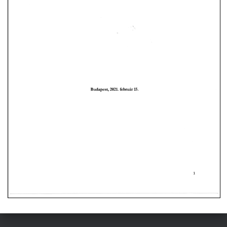
L
Á
S
A