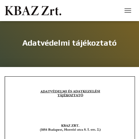
N
A
V
I
G
Adatvédelmi tájékoztató
Á
C
I
Ó
B
E
-
/
K
I
K
A
P
C
S
O